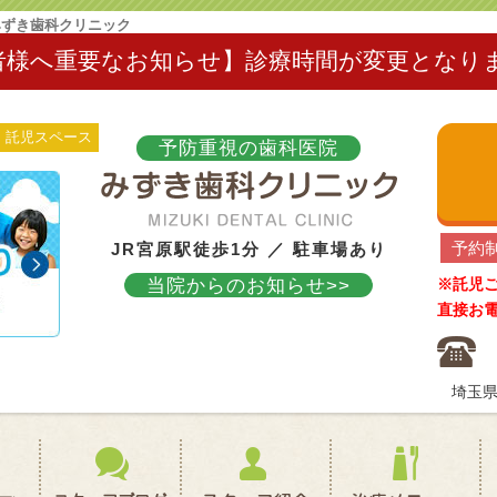
みずき歯科クリニック
者様へ重要なお知らせ】診療時間が変更となり
託児スペース
予防重視の歯科医院
予約
JR宮原駅徒歩1分 ／ 駐車場あり
当院からのお知らせ>>
※託児
直接お
埼玉県
初めての方へ(クリニック概要)
スタッフブログ
スタッフ紹介
治