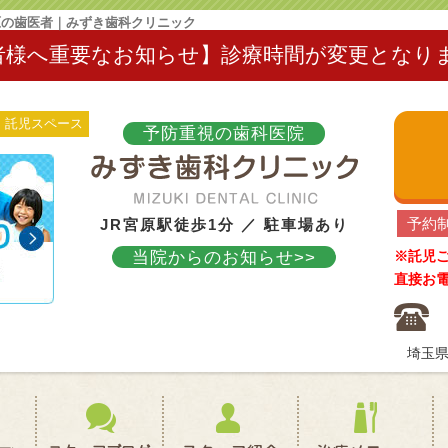
原の歯医者｜みずき歯科クリニック
者様へ重要なお知らせ】診療時間が変更となり
託児スペース
予防重視の歯科医院
予約
JR宮原駅徒歩1分 ／ 駐車場あり
当院からのお知らせ>>
※託児
直接お
埼玉県
初めての方へ(クリニック概要)
スタッフブログ
スタッフ紹介
治